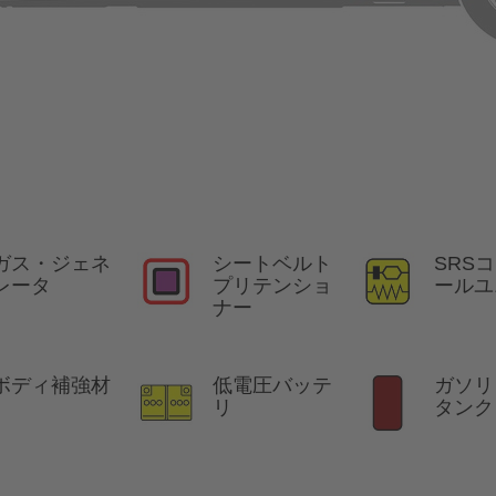
ガス・ジェネ
シートベルト
SRS
レータ
プリテンショ
ールユ
ナー
ボディ補強材
低電圧バッテ
ガソリ
リ
タンク