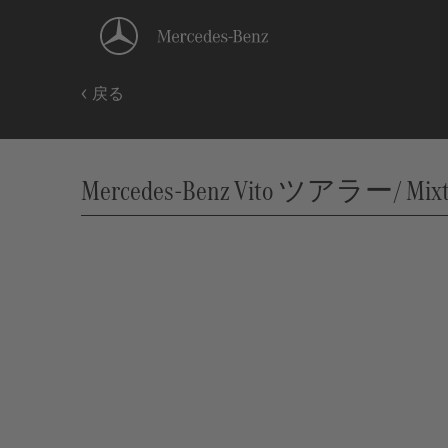
戻る
Mercedes-Benz Vito ツアラー/ Mixto (