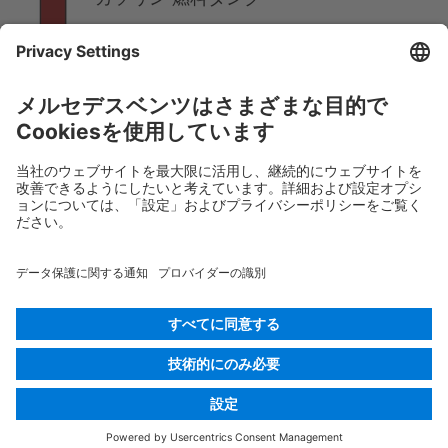
注意:
詳しくは、
レスキューガイドライン
をご覧くださ
い。
Rescue Card バン
バージョン 07/2026
03.1
ID-Nr.: 447.7
© 2026
Mercedes-Benz AG
プロバイダー識別
Cookieの設定
Cookies
データ保護
法的通知
言語を選択する