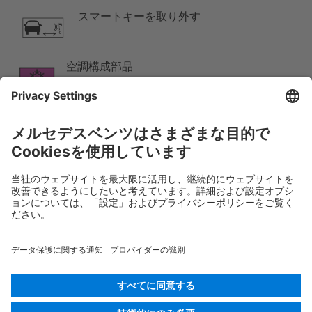
スマートキーを取り外す
空調構成部品
低温注意
Rescue Card 乗用車
バージョン 07/2026
02.3
ID-Nr.:
254.656
© 2026
Mercedes-Benz AG