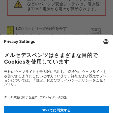
などのパッシブ安全システムは、引き続
き12Vの電源から電圧が供給されます。
12Vバッテリーの接続を外す
1.エンジンコンパートメント内の12Vバ
ッテリーのカバーを外します。
2.ねじ接続部lで12ボルトバッテリーの
マイナスケーブルを緩め、偶発的な接触
から保護します。
Rescue Card 乗用車
バージョン 07/2026
03.1
ID-Nr.:
253.701