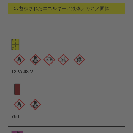
5. 蓄積されたエネルギー／液体／ガス／固体
要素のピクトグラム
警告ピクトグラム
説明
12 V/ 48 V
76 L