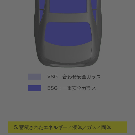
VSG：合わせ安全ガラス
ESG：一重安全ガラス
5. 蓄積されたエネルギー／液体／ガス／固体