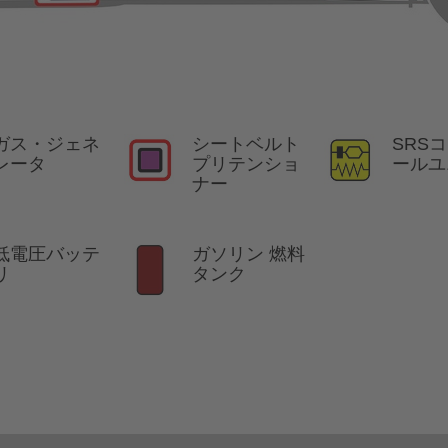
ガス・ジェネ
シートベルト
SRS
レータ
プリテンショ
ールユ
ナー
低電圧バッテ
ガソリン 燃料
リ
タンク