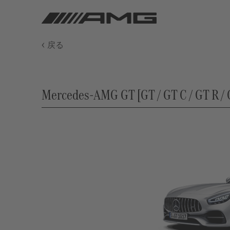
戻る
Mercedes-AMG GT [GT / GT C / GT R 