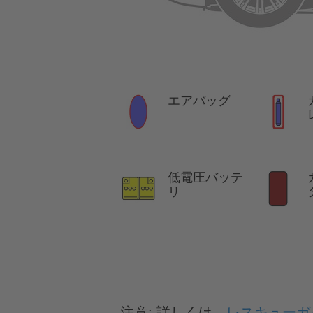
エアバッグ
低電圧バッテ
リ
注意:
詳しくは、
レスキューガ