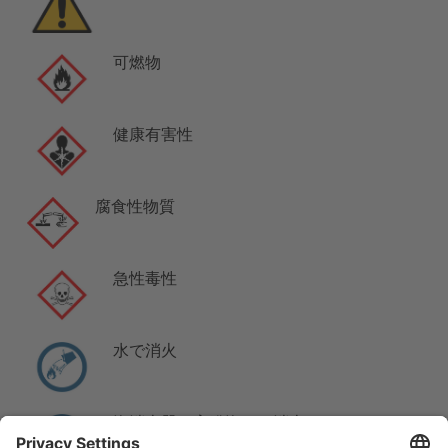
可燃物
健康有害性
腐食性物質
急性毒性
水で消火
泡消火器（高発泡）で消火