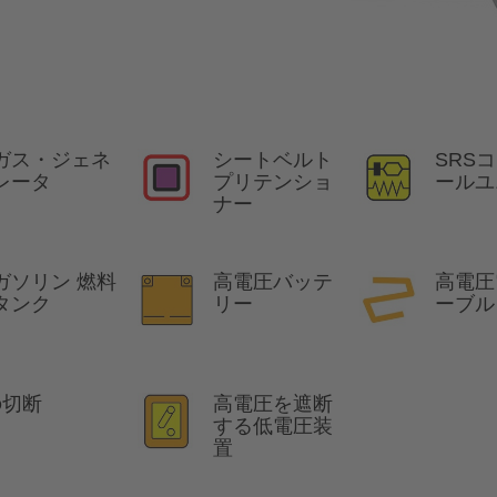
ガス・ジェネ
シートベルト
SRS
レータ
プリテンショ
ールユ
ナー
ガソリン 燃料
高電圧バッテ
高電圧
タンク
リー
ーブル
の切断
高電圧を遮断
する低電圧装
置