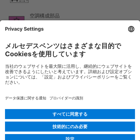
空調構成部品
低温注意
Rescue Card 乗用車
バージョン 07/2026
01.7
ID-Nr.:
118.314
© 2026
Mercedes-Benz AG
プロバイダー識別
Cookieの設定
Cookies
データ保護
法的通知