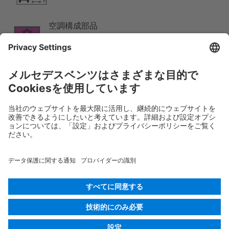
空調構成部品
低温注意
Rescue Card 乗用車
バージョン 07/2026
01.5
ID-Nr.:
118.303
© 2026
Mercedes-Benz AG
プロバイダー識別
Cookieの設定
Cookies
データ保護
法的通知