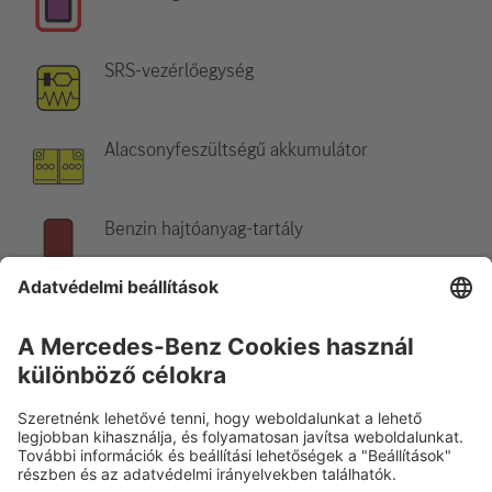
SRS-vezérlőegység
Alacsonyfeszültségű akkumulátor
Benzin hajtóanyag-tartály
Hivatkozás:
További információkért kérjük, olvassa el a
mentési
útmutatót
.