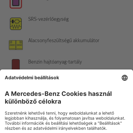
SRS-vezérlőegység
Alacsonyfeszültségű akkumulátor
Benzin hajtóanyag-tartály
Hivatkozás:
További információkért kérjük, olvassa el a
mentési
útmutatót
.