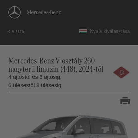
Nyelv kiválasztása
Vissza
Mercedes-Benz V-osztály 260
nagyterű limuzin (448), 2024-től
4 ajtóstól és 5 ajtósig,
6 ülésestől 8 ülésesig