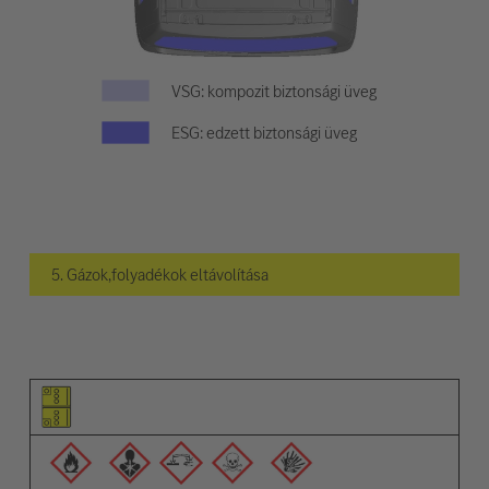
VSG: kompozit biztonsági üveg
ESG: edzett biztonsági üveg
5. Gázok,folyadékok eltávolítása
Elem piktogramja
Figyelmeztetések piktogramja
Leírás