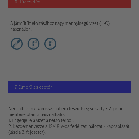
6. Tűz esetén
A járműtűz eloltásához nagy mennyiségű vizet (H₂O)
használjon.
7. Elmerülés esetén
Nem áll fenn a karosszériát érő feszültség veszélye. A jármű
mentése után is használható:
1. Engedje le a vizet a belső térből.
2. Kezdeményezze a 12/48 V-os fedélzeti hálózat kikapcsolását
(lásd a 3. fejezetet).