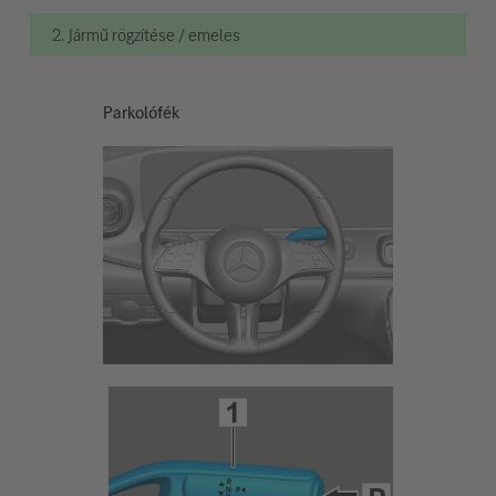
2. Jármű rögzítése / emeles
Parkolófék