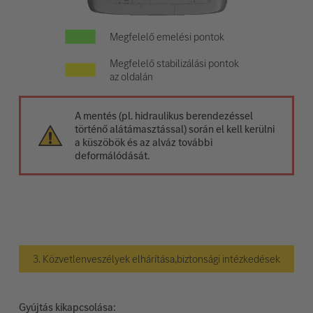
Megfelelő emelési pontok
Megfelelő stabilizálási pontok
az oldalán
A mentés (pl. hidraulikus berendezéssel
történő alátámasztással) során el kell kerülni
a küszöbök és az alváz további
deformálódását.
3. Közvetlenveszélyek elhárítása,biztonsági intézkedések
Gyújtás kikapcsolása: