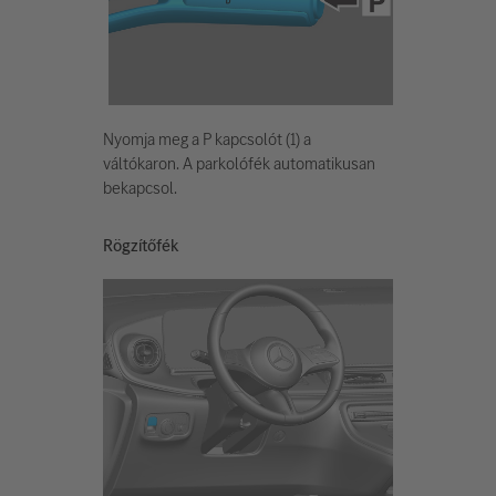
Nyomja meg a P kapcsolót (1) a
váltókaron. A parkolófék automatikusan
bekapcsol.
Rögzítőfék