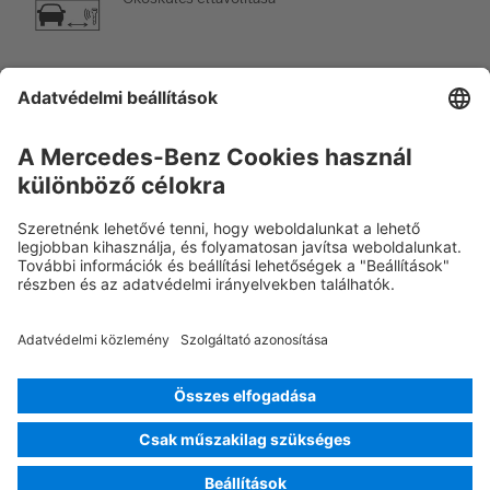
Légkondicionáló elem
Figyelem, alacsony hőmérséklet
Rescue Card Van
Verzió 07/2026
01.3
ID-Nr.: 448.813
© 2026
Mercedes-Benz AG
Szolgáltatói azonosító
Sütibeállítások
Sütik
Adatvédelem
Jogi útmutató