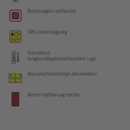
Biztonságiöv-előfeszítő
SRS-vezérlőegység
Gáztöltésű
lengéscsillapító/előfeszített rugó
Alacsonyfeszültségű akkumulátor
Benzin hajtóanyag-tartály