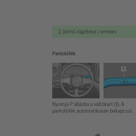
2. Jármű rögzítése / emeles
Parkolófék
Nyomja P állásba a váltókart (1). A
parkolófék automatikusan bekapcsol.