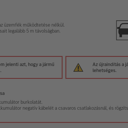
z üzemfék működtetése nélkül.
sait legalább 5 m távolságban.
 jelenti azt, hogy a jármű
Az újraindítás a
.
lehetséges.
ása
kkumulátor burkolatát.
kkumulátor negatív kábelét a csavaros csatlakozásnál, és rögzíts