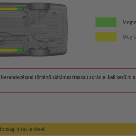
Megfe
Megfel
 berendezéssel történő alátámasztással) során el kell kerülni 
ztonsági intézkedések