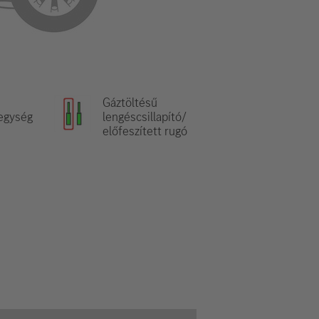
Gáztöltésű
egység
lengéscsillapító/
előfeszített rugó