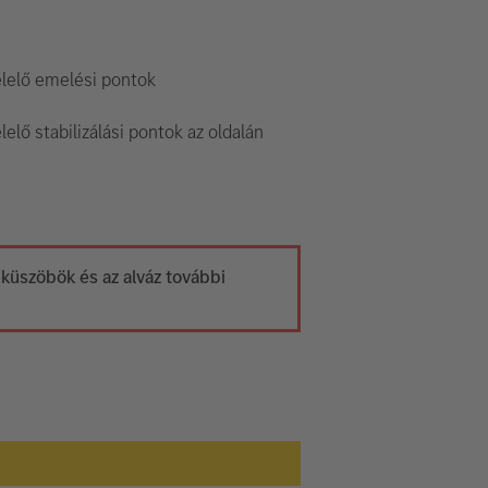
lelő emelési pontok
elő stabilizálási pontok az oldalán
a küszöbök és az alváz további