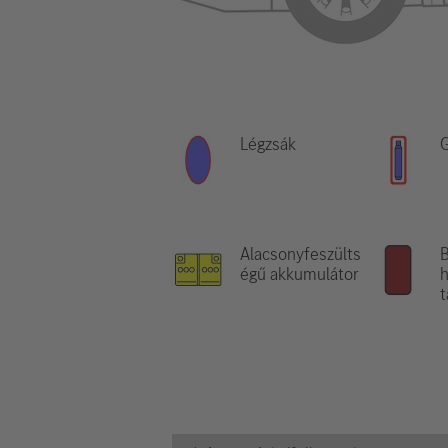
Légzsák
G
Alacsonyfeszülts
B
égű akkumulátor
h
t