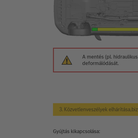
A mentés (pl. hidraulikus
deformálódását.
3. Közvetlenveszélyek elhárítása,bi
Gyújtás kikapcsolása: