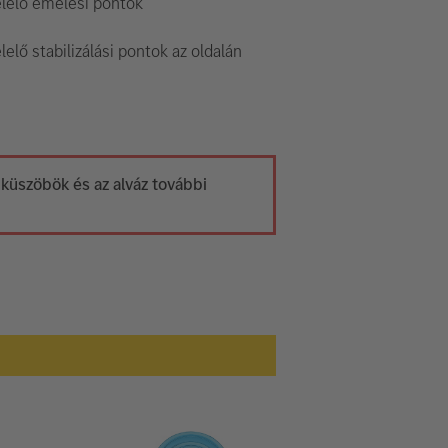
lelő emelési pontok
elő stabilizálási pontok az oldalán
a küszöbök és az alváz további