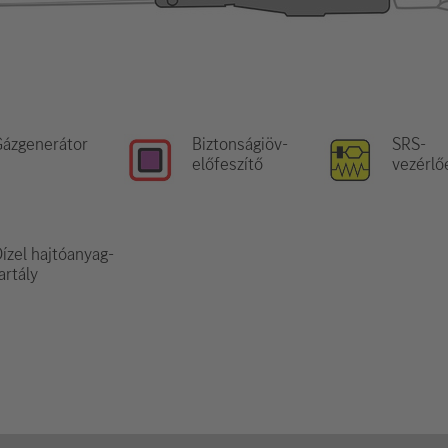
ázgenerátor
Biztonságiöv-
SRS-
előfeszítő
vezérlő
ízel hajtóanyag-
artály