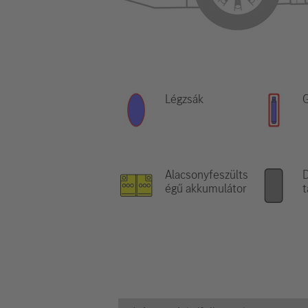
Légzsák
G
Alacsonyfeszülts
D
égű akkumulátor
t