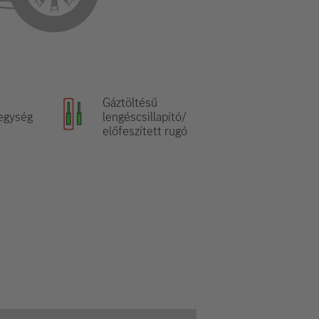
Gáztöltésű
egység
lengéscsillapító/
előfeszített rugó