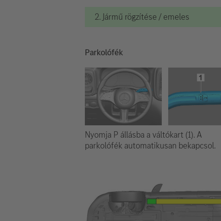
2. Jármű rögzítése / emeles
Parkolófék
Nyomja P állásba a váltókart (1). A
parkolófék automatikusan bekapcsol.