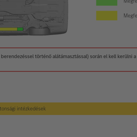
Megfe
Megfel
 berendezéssel történő alátámasztással) során el kell kerülni 
ztonsági intézkedések