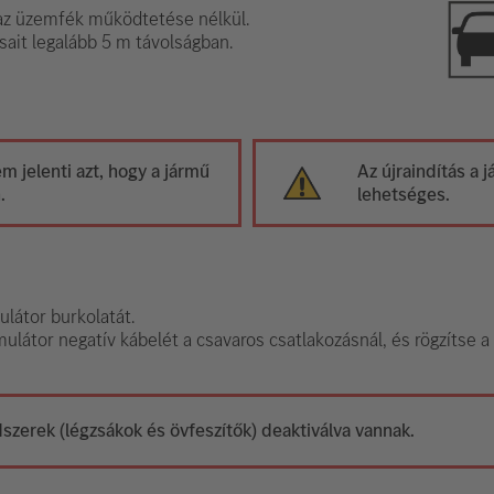
z üzemfék működtetése nélkül.
sait legalább 5 m távolságban.
 jelenti azt, hogy a jármű
Az újraindítás a
.
lehetséges.
ulátor burkolatát.
ulátor negatív kábelét a csavaros csatlakozásnál, és rögzítse a 
dszerek (légzsákok és övfeszítők) deaktiválva vannak.