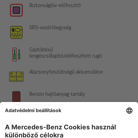
Biztonságiöv-előfeszítő
SRS-vezérlőegység
Gáztöltésű
lengéscsillapító/előfeszített rugó
Alacsonyfeszültségű akkumulátor
Benzin hajtóanyag-tartály