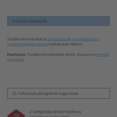
9. Fontos információk
További információkat az
Útmutató szgk-k vontatásához a
vontatószolgálat számára
kiadványban találhat.
Hivatkozás:
További információkért kérjük, olvassa el a
mentési
útmutatót
.
10. Felhasznált piktogramok magyarázata
2. kategóriába tartozó folyékony
üzemanyag üzemű jármű