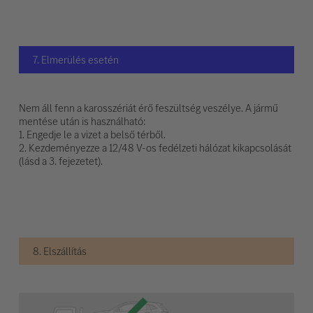
7. Elmerülés esetén
Nem áll fenn a karosszériát érő feszültség veszélye. A jármű
mentése után is használható:
1. Engedje le a vizet a belső térből.
2. Kezdeményezze a 12/48 V-os fedélzeti hálózat kikapcsolását
(lásd a 3. fejezetet).
8. Elszállítás