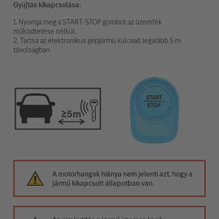
Gyújtás kikapcsolása:
1. Nyomja meg a START-STOP gombot az üzemfék
működtetése nélkül.
2. Tartsa az elektronikus gépjármű kulcsait legalább 5 m
távolságban.
A motorhangok hiánya nem jelenti azt, hogy a
jármű kikapcsolt állapotban van.