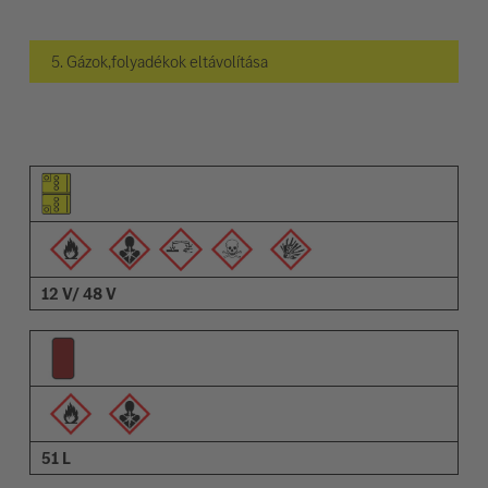
5. Gázok,folyadékok eltávolítása
Elem piktogramja
Figyelmeztetések piktogramja
Leírás
12 V/ 48 V
51 L