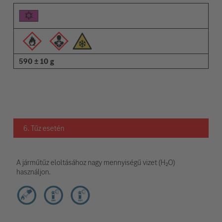
590 ± 10 g
6. Tűz esetén
A járműtűz eloltásához nagy mennyiségű vizet (H₂O)
használjon.