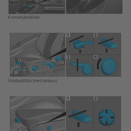
Kormánybeállítás
Ülésbeállítás (mechanikus)