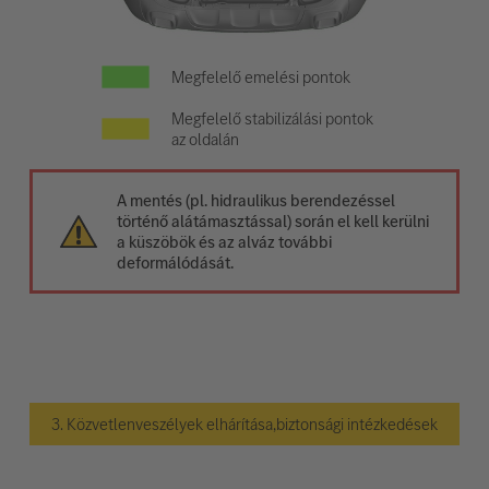
Megfelelő emelési pontok
Megfelelő stabilizálási pontok
az oldalán
A mentés (pl. hidraulikus berendezéssel
történő alátámasztással) során el kell kerülni
a küszöbök és az alváz további
deformálódását.
3. Közvetlenveszélyek elhárítása,biztonsági intézkedések