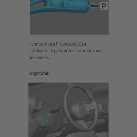
Nyomja meg a P kapcsolót (1) a
váltókaron. A parkolófék automatikusan
bekapcsol.
Rögzítőfék