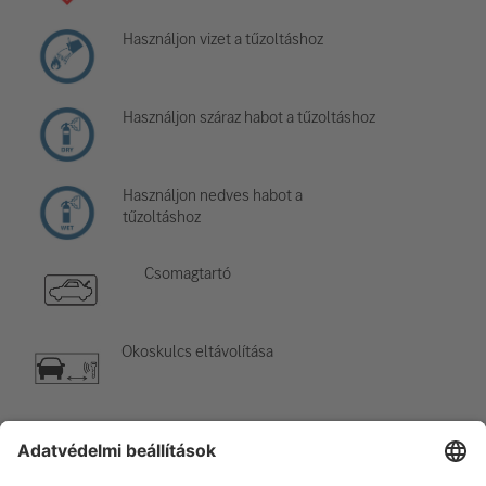
Használjon vizet a tűzoltáshoz
Használjon száraz habot a tűzoltáshoz
Használjon nedves habot a
tűzoltáshoz
Csomagtartó
Okoskulcs eltávolítása
Légkondicionáló elem