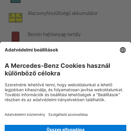
Alacsonyfeszültségű akkumulátor
Benzin hajtóanyag-tartály
Hivatkozás:
További információkért kérjük, olvassa el a
mentési
útmutatót
.
Rescue Card SZGK
Verzió 07/2026
03.0
ID-Nr.: 230