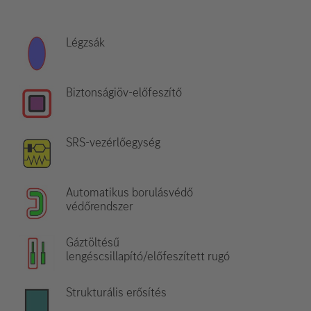
Légzsák
Biztonságiöv-előfeszítő
SRS-vezérlőegység
Automatikus borulásvédő
védőrendszer
Gáztöltésű
lengéscsillapító/előfeszített rugó
Strukturális erősítés