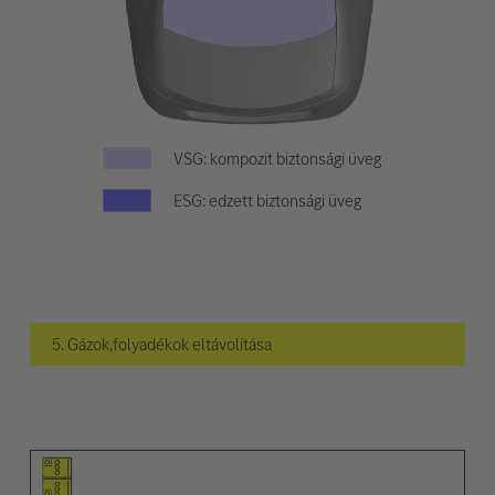
VSG: kompozit biztonsági üveg
ESG: edzett biztonsági üveg
5. Gázok,folyadékok eltávolítása
Elem piktogramja
Figyelmeztetések piktogramja