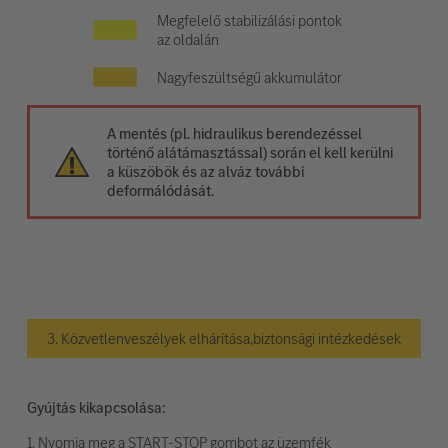
Megfelelő stabilizálási pontok
az oldalán
Nagyfeszültségű akkumulátor
A mentés (pl. hidraulikus berendezéssel
történő alátámasztással) során el kell kerülni
a küszöbök és az alváz további
deformálódását.
3. Közvetlenveszélyek elhárítása,biztonsági intézkedések
Gyújtás kikapcsolása:
1. Nyomja meg a START-STOP gombot az üzemfék