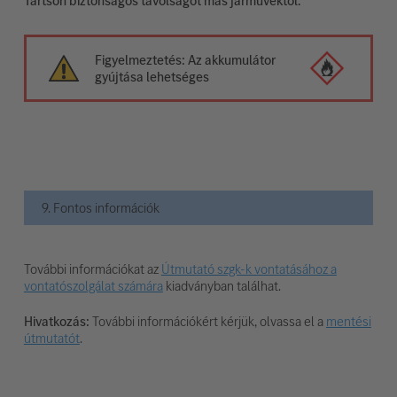
Tartson biztonságos távolságot más járművektől.
Figyelmeztetés: Az akkumulátor
gyújtása lehetséges
9. Fontos információk
További információkat az
Útmutató szgk-k vontatásához a
vontatószolgálat számára
kiadványban találhat.
Hivatkozás:
További információkért kérjük, olvassa el a
mentési
útmutatót
.