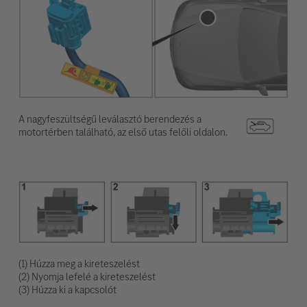
A nagyfeszültségű leválasztó berendezés a
motortérben található, az első utas felőli oldalon.
(1) Húzza meg a kireteszelést
(2) Nyomja lefelé a kireteszelést
(3) Húzza ki a kapcsolót