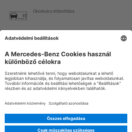
Okoskulcs eltávolítása
Légkondicionáló elem
Figyelem, alacsony hőmérséklet
Rescue Card SZGK
Verzió 07/2026
01.0
ID-Nr.: 223.167
© 2026
Mercedes-Benz AG