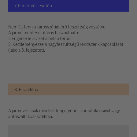
7. Elmerülés esetén
Nem áll fenn a karosszériát érő feszültség veszélye.
A jármű mentése után is használható:
1. Engedje le a vizet a belső térből.
2. Kezdeményezze a nagyfeszültségű rendszer kikapcsolását
(lásd a 3. fejezetet).
8. Elszállítás
A járművet csak mindkét tengelyénél, vontatókocsival vagy
autószállítóval szállítsa.