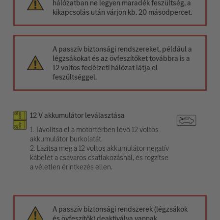
hálózatban ne legyen maradék feszültség, a
kikapcsolás után várjon kb. 20 másodpercet.
A passzív biztonsági rendszereket, például a
légzsákokat és az övfeszítőket továbbra is a
12 voltos fedélzeti hálózat látja el
feszültséggel.
12 V akkumulátor leválasztása
1. Távolítsa el a motortérben lévő 12 voltos
akkumulátor burkolatát.
2. Lazítsa meg a 12 voltos akkumulátor negatív
kábelét a csavaros csatlakozásnál, és rögzítse
a véletlen érintkezés ellen.
A passzív biztonsági rendszerek (légzsákok
és övfeszítők) deaktiválva vannak.