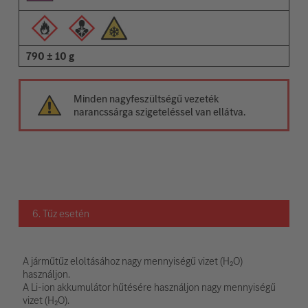
790 ± 10 g
Minden nagyfeszültségű vezeték
narancssárga szigeteléssel van ellátva.
6. Tűz esetén
A járműtűz eloltásához nagy mennyiségű vizet (H₂O)
használjon.
A Li-ion akkumulátor hűtésére használjon nagy mennyiségű
vizet (H₂O).