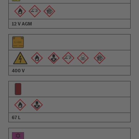
Leírás
12 V AGM
400 V
67 L