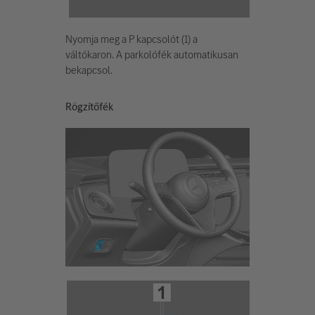
Nyomja meg a P kapcsolót (1) a
váltókaron. A parkolófék automatikusan
bekapcsol.
Rögzítőfék