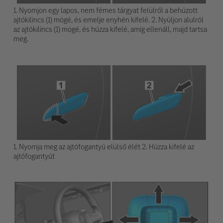
1. Nyomjon egy lapos, nem fémes tárgyat felülről a behúzott
ajtókilincs (1) mögé, és emelje enyhén kifelé. 2. Nyúljon alulról
az ajtókilincs (1) mögé, és húzza kifelé, amíg ellenáll, majd tartsa
meg.
1. Nyomja meg az ajtófogantyú elülső élét 2. Húzza kifelé az
ajtófogantyút