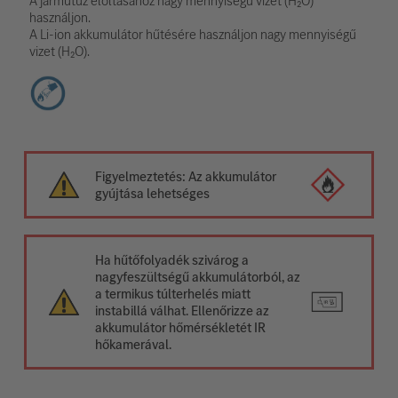
A járműtűz eloltásához nagy mennyiségű vizet (H₂O)
használjon.
A Li-ion akkumulátor hűtésére használjon nagy mennyiségű
vizet (H₂O).
Figyelmeztetés: Az akkumulátor
gyújtása lehetséges
Ha hűtőfolyadék szivárog a
nagyfeszültségű akkumulátorból, az
a termikus túlterhelés miatt
instabillá válhat. Ellenőrizze az
akkumulátor hőmérsékletét IR
hőkamerával.