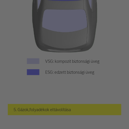
VSG: kompozit biztonsági üveg
ESG: edzett biztonsági üveg
5. Gázok,folyadékok eltávolítása