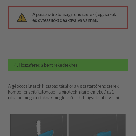
A passzív biztonsági rendszerek (légzsákok
és övfeszítők) deaktiválva vannak.
4. Hozzaférés a bent rekedtekhez
A gépkocsiutasok kiszabadításakor a visszatartórendszerek
komponenseit (különösen a pirotechnikai elemeket) az 1.
oldalon megadottaknak megfelelően kell figyelembe venni.