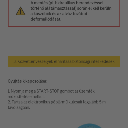
A mentés (pl. hidraulikus berendezéssel
történő alátámasztással) során el kell kerülni
a küszöbök és az alváz további
deformálódását.
3. Közvetlenveszélyek elhárítása,biztonsági intézkedések
Gyújtás kikapcsolása:
1. Nyomja meg a START-STOP gombot az üzemfék
működtetése nélkül.
2. Tartsa az elektronikus gépjármű kulcsait legalább 5 m
távolságban.