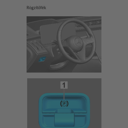
Rögzítőfék