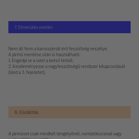
7. Elmerülés esetén
Nem áll fenn a karosszériát érő feszültség veszélye.
A jármű mentése után is használható:
1. Engedje le a vizet a belső térből.
2. Kezdeményezze a nagyfeszültségű rendszer kikapcsolását
(lásd a 3. fejezetet).
8. Elszállítás
A járművet csak mindkét tengelyénél, vontatókocsival vagy