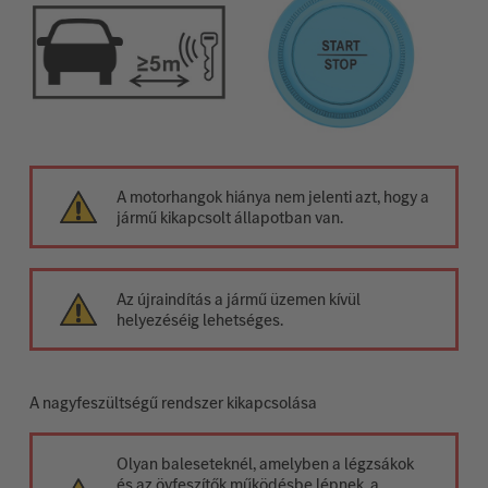
A motorhangok hiánya nem jelenti azt, hogy a
jármű kikapcsolt állapotban van.
Az újraindítás a jármű üzemen kívül
helyezéséig lehetséges.
A nagyfeszültségű rendszer kikapcsolása
Olyan baleseteknél, amelyben a légzsákok
és az övfeszítők működésbe lépnek, a