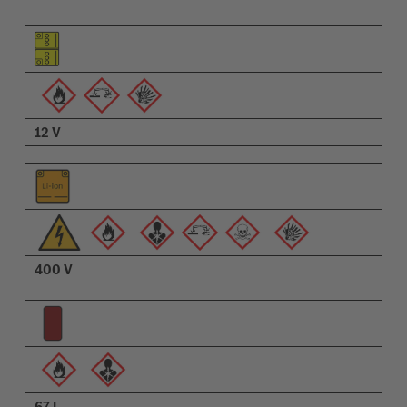
Elem piktogramja
Figyelmeztetések piktogramja
Leírás
12 V
400 V
67 L