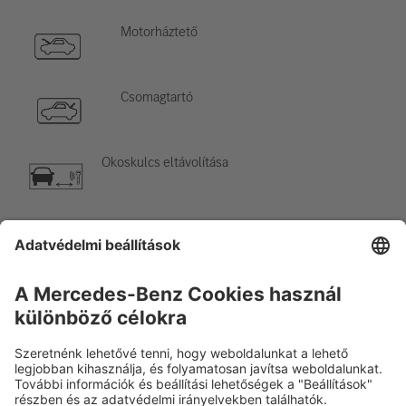
Motorháztető
Csomagtartó
Okoskulcs eltávolítása
Légkondicionáló elem
Figyelem, alacsony hőmérséklet