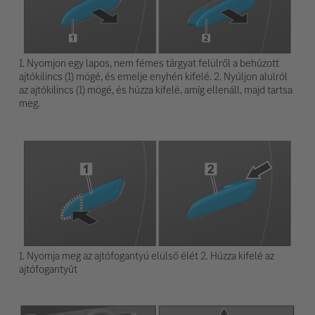
1. Nyomjon egy lapos, nem fémes tárgyat felülről a behúzott
ajtókilincs (1) mögé, és emelje enyhén kifelé. 2. Nyúljon alulról
az ajtókilincs (1) mögé, és húzza kifelé, amíg ellenáll, majd tartsa
meg.
1. Nyomja meg az ajtófogantyú elülső élét 2. Húzza kifelé az
ajtófogantyút