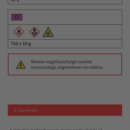
710 ± 10 g
Minden nagyfeszültségű vezeték
narancssárga szigeteléssel van ellátva.
6. Tűz esetén