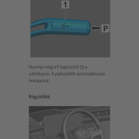
Nyomja meg a P kapcsolót (1) a
váltókaron. A parkolófék automatikusan
bekapcsol.
Rögzítőfék