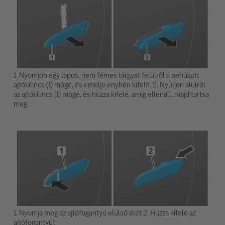
1. Nyomjon egy lapos, nem fémes tárgyat felülről a behúzott
ajtókilincs (1) mögé, és emelje enyhén kifelé. 2. Nyúljon alulról
az ajtókilincs (1) mögé, és húzza kifelé, amíg ellenáll, majd tartsa
meg.
1. Nyomja meg az ajtófogantyú elülső élét 2. Húzza kifelé az
ajtófogantyút