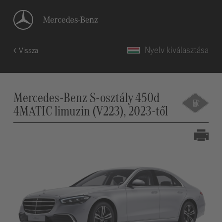
Nyelv kiválasztása
Vissza
Mercedes-Benz S-osztály 450d
4MATIC limuzin (V223), 2023-től