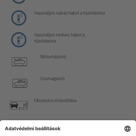
Használjon száraz habot a tűzoltáshoz
Használjon nedves habot a
tűzoltáshoz
Motorháztető
Csomagtartó
Okoskulcs eltávolítása
Légkondicionáló elem