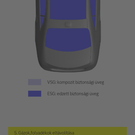
VSG: kompozit biztonsági üveg
ESG: edzett biztonsági üveg
5. Gázok,folyadékok eltávolítása