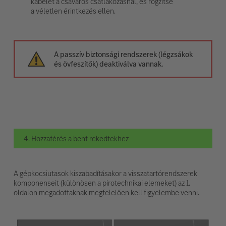
kábelét a csavaros csatlakozásnál, és rögzítse
a véletlen érintkezés ellen.
A passzív biztonsági rendszerek (légzsákok
és övfeszítők) deaktiválva vannak.
4. Hozzaférés a bent rekedtekhez
A gépkocsiutasok kiszabadításakor a visszatartórendszerek
komponenseit (különösen a pirotechnikai elemeket) az 1.
oldalon megadottaknak megfelelően kell figyelembe venni.