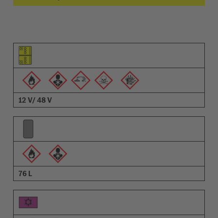
Elem piktogramja
Figyelmeztetések piktogramja
Leírás
12 V/ 48 V
76 L