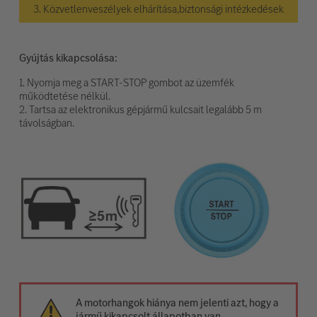
3. Közvetlenveszélyek elhárítása,biztonsági intézkedések
Gyújtás kikapcsolása:
1. Nyomja meg a START-STOP gombot az üzemfék
működtetése nélkül.
2. Tartsa az elektronikus gépjármű kulcsait legalább 5 m
távolságban.
A motorhangok hiánya nem jelenti azt, hogy a
jármű kikapcsolt állapotban van.