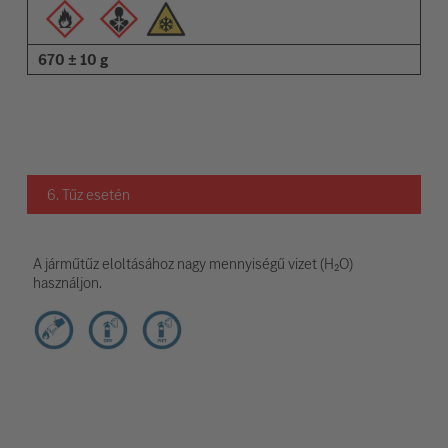
670 ± 10 g
6. Tűz esetén
A járműtűz eloltásához nagy mennyiségű vizet (H₂O)
használjon.