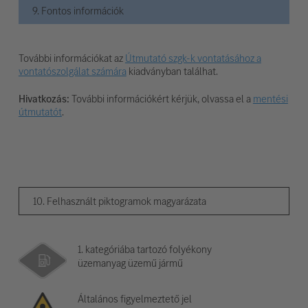
9. Fontos információk
További információkat az
Útmutató szgk-k vontatásához a
vontatószolgálat számára
kiadványban találhat.
Hivatkozás:
További információkért kérjük, olvassa el a
mentési
útmutatót
.
10. Felhasznált piktogramok magyarázata
1. kategóriába tartozó folyékony
üzemanyag üzemű jármű
Általános figyelmeztető jel