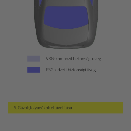
VSG: kompozit biztonsági üveg
ESG: edzett biztonsági üveg
5. Gázok,folyadékok eltávolítása