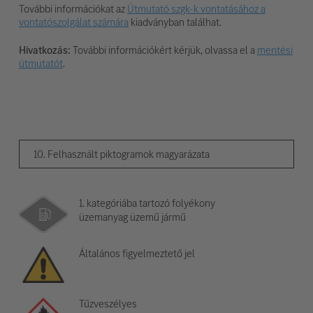
További információkat az
Útmutató szgk-k vontatásához a
vontatószolgálat számára
kiadványban találhat.
Hivatkozás:
További információkért kérjük, olvassa el a
mentési
útmutatót
.
10. Felhasznált piktogramok magyarázata
1. kategóriába tartozó folyékony
üzemanyag üzemű jármű
Általános figyelmeztető jel
Tűzveszélyes