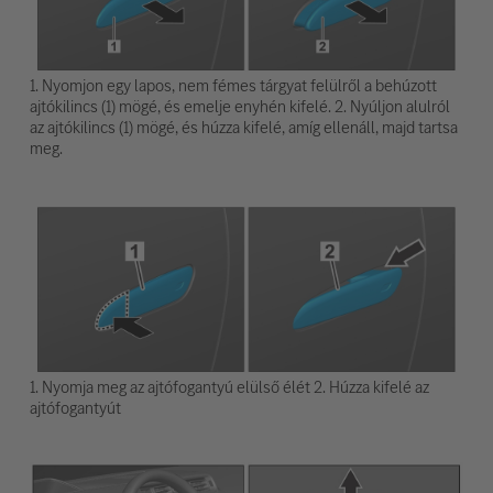
1. Nyomjon egy lapos, nem fémes tárgyat felülről a behúzott
ajtókilincs (1) mögé, és emelje enyhén kifelé. 2. Nyúljon alulról
az ajtókilincs (1) mögé, és húzza kifelé, amíg ellenáll, majd tartsa
meg.
1. Nyomja meg az ajtófogantyú elülső élét 2. Húzza kifelé az
ajtófogantyút