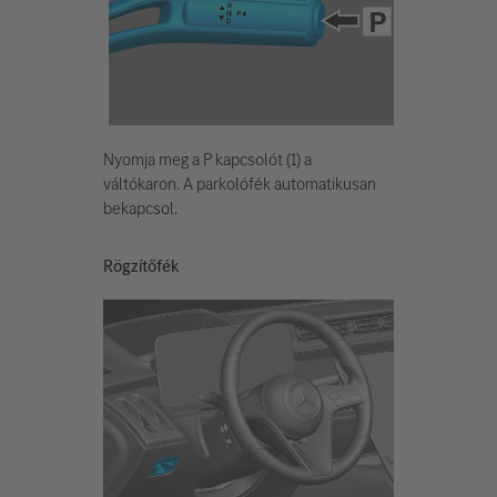
Nyomja meg a P kapcsolót (1) a
váltókaron. A parkolófék automatikusan
bekapcsol.
Rögzítőfék