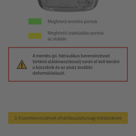
Megfelelő emelési pontok
Megfelelő stabilizálási pontok
az oldalán
A mentés (pl. hidraulikus berendezéssel
történő alátámasztással) során el kell kerülni
a küszöbök és az alváz további
deformálódását.
3. Közvetlenveszélyek elhárítása,biztonsági intézkedések