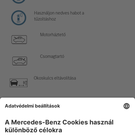
Használjon nedves habot a
tűzoltáshoz
Motorháztető
Csomagtartó
Okoskulcs eltávolítása
Légkondicionáló elem
Figyelem, alacsony hőmérséklet