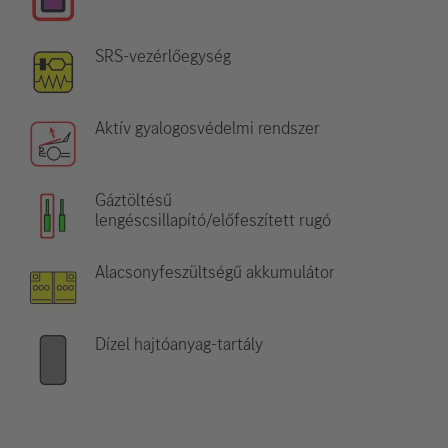
SRS-vezérlőegység
Aktív gyalogosvédelmi rendszer
Gáztöltésű
lengéscsillapító/előfeszített rugó
Alacsonyfeszültségű akkumulátor
Dízel hajtóanyag-tartály