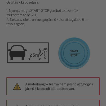
Gyújtás kikapcsolása:
1. Nyomja meg a START-STOP gombot az üzemfék
működtetése nélkül.
2. Tartsa az elektronikus gépjármű kulcsait legalább 5 m
távolságban.
A motorhangok hiánya nem jelenti azt, hogy a
jármű kikapcsolt állapotban van.