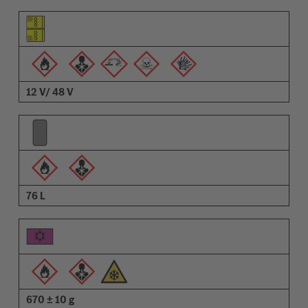
Elem piktogramja
Figyelmeztetések piktogramja
Leírás
12 V/ 48 V
76 L
670 ± 10 g