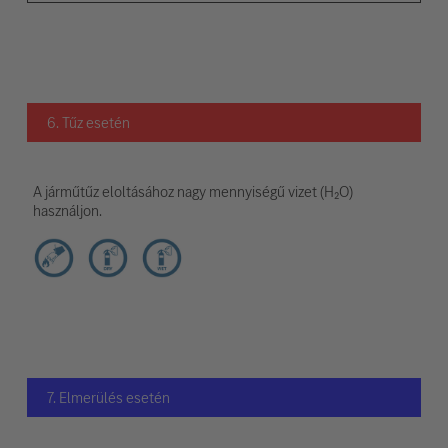
6. Tűz esetén
A járműtűz eloltásához nagy mennyiségű vizet (H₂O)
használjon.
7. Elmerülés esetén