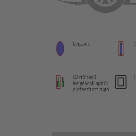
Légzsák
G
Gáztöltésű
F
lengéscsillapító/
előfeszített rugó