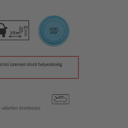
 jármű üzemen kívül helyezéséig
a véletlen érintkezés