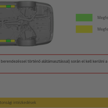
Megfe
Megfel
 berendezéssel történő alátámasztással) során el kell kerülni 
ztonsági intézkedések