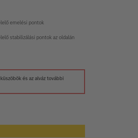
lelő emelési pontok
elő stabilizálási pontok az oldalán
a küszöbök és az alváz további