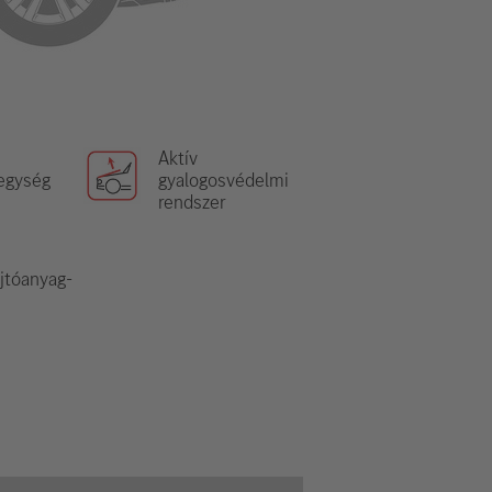
Aktív
egység
gyalogosvédelmi
rendszer
ajtóanyag-