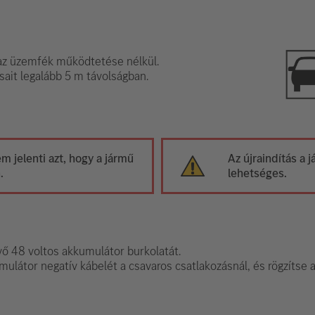
z üzemfék működtetése nélkül.
sait legalább 5 m távolságban.
 jelenti azt, hogy a jármű
Az újraindítás a
.
lehetséges.
évő 48 voltos akkumulátor burkolatát.
mulátor negatív kábelét a csavaros csatlakozásnál, és rögzítse 