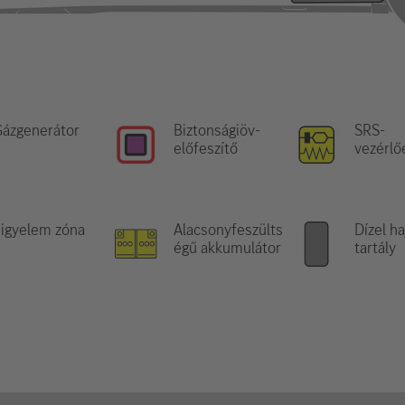
ázgenerátor
Biztonságiöv-
SRS-
előfeszítő
vezérlő
igyelem zóna
Alacsonyfeszülts
Dízel h
égű akkumulátor
tartály