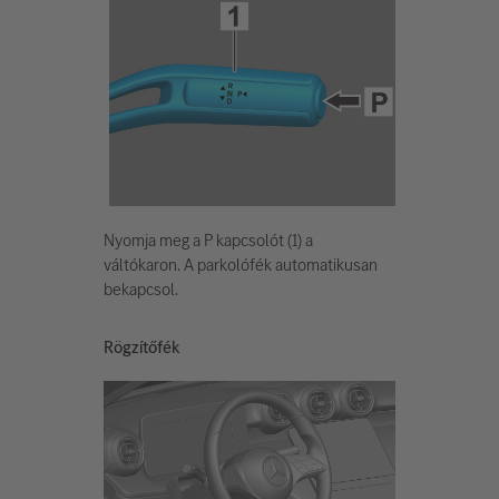
Nyomja meg a P kapcsolót (1) a
váltókaron. A parkolófék automatikusan
bekapcsol.
Rögzítőfék