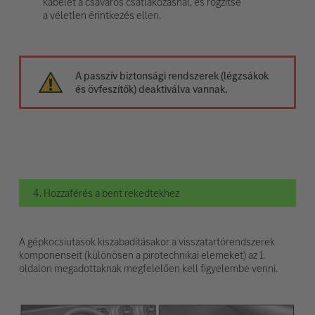
kábelét a csavaros csatlakozásnál, és rögzítse
a véletlen érintkezés ellen.
A passzív biztonsági rendszerek (légzsákok
és övfeszítők) deaktiválva vannak.
4. Hozzaférés a bent rekedtekhez
A gépkocsiutasok kiszabadításakor a visszatartórendszerek
komponenseit (különösen a pirotechnikai elemeket) az 1.
oldalon megadottaknak megfelelően kell figyelembe venni.