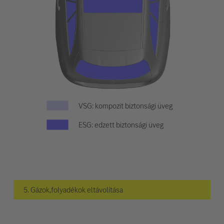
VSG: kompozit biztonsági üveg
ESG: edzett biztonsági üveg
5. Gázok,folyadékok eltávolítása