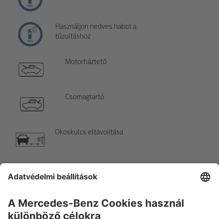
Használjon nedves habot a
tűzoltáshoz
Motorháztető
Csomagtartó
Okoskulcs eltávolítása
Légkondicionáló elem
Figyelem, alacsony hőmérséklet