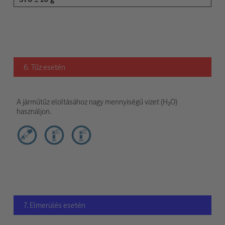
6. Tűz esetén
A járműtűz eloltásához nagy mennyiségű vizet (H₂O)
használjon.
7. Elmerülés esetén