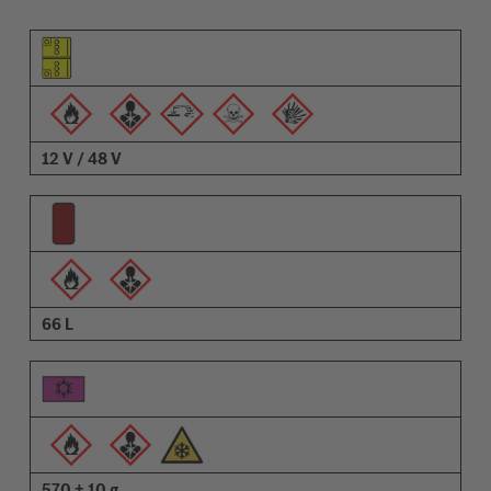
Elem piktogramja
Figyelmeztetések piktogramja
Leírás
12 V / 48 V
66 L
570 ± 10 g