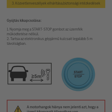
3. Közvetlenveszélyek elhárítása,biztonsági intézkedések
Gyújtás kikapcsolása:
1. Nyomja meg a START-STOP gombot az üzemfék
működtetése nélkül.
2. Tartsa az elektronikus gépjármű kulcsait legalább 5 m
távolságban.
A motorhangok hiánya nem jelenti azt, hogy a
jármű kikapcsolt állapotban van.