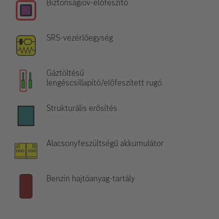
Biztonságiöv-előfeszítő
SRS-vezérlőegység
Gáztöltésű
lengéscsillapító/előfeszített rugó
Strukturális erősítés
Alacsonyfeszültségű akkumulátor
Benzin hajtóanyag-tartály