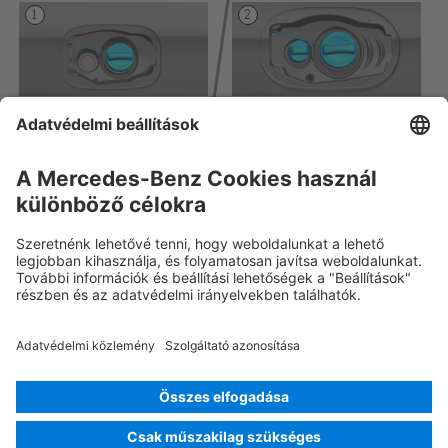
Rescue Card SZGK
Verzió 07/2026
03.1
ID-Nr.: 204.2
© 2026
Mercedes-Benz AG
Szolgáltatói azonosító
Sütibeállítások
Sütik