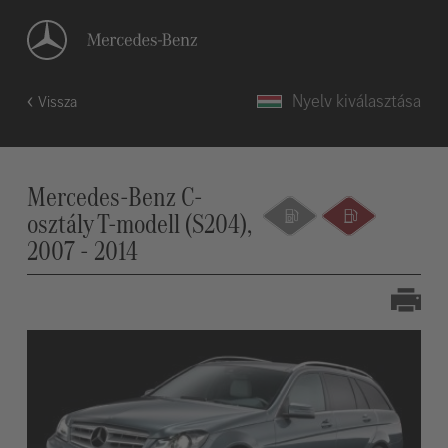
Nyelv kiválasztása
Vissza
Mercedes-Benz C-
osztály T-modell (S204),
2007 - 2014