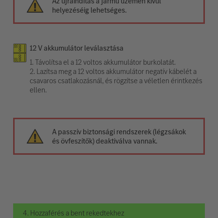
Az újraindítás a jármű üzemen kívül
helyezéséig lehetséges.
12 V akkumulátor leválasztása
1. Távolítsa el a 12 voltos akkumulátor burkolatát.
2. Lazítsa meg a 12 voltos akkumulátor negatív kábelét a
csavaros csatlakozásnál, és rögzítse a véletlen érintkezés
ellen.
A passzív biztonsági rendszerek (légzsákok
és övfeszítők) deaktiválva vannak.
4. Hozzaférés a bent rekedtekhez