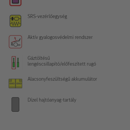
SRS-vezérlőegység
Aktív gyalogosvédelmi rendszer
Gáztöltésű
lengéscsillapító/előfeszített rugó
Alacsonyfeszültségű akkumulátor
Dízel hajtóanyag-tartály