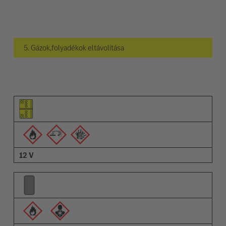
5. Gázok,folyadékok eltávolítása
Elem piktogramja
Figyelmeztetések piktogramja
Leírás
12 V