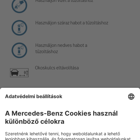
Használjon vizet a tűzoltáshoz
Használjon száraz habot a tűzoltáshoz
Használjon nedves habot a
tűzoltáshoz
Okoskulcs eltávolítása
Légkondicionáló elem
Figyelem, alacsony hőmérséklet