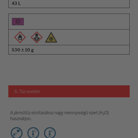
43 L
530 ± 10 g
6. Tűz esetén
A járműtűz eloltásához nagy mennyiségű vizet (H₂O)
használjon.