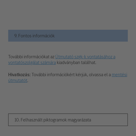
9. Fontos információk
További információkat az
Útmutató szgk-k vontatásához a
vontatószolgálat számára
kiadványban találhat.
Hivatkozás:
További információkért kérjük, olvassa el a
mentési
útmutatót
.
10. Felhasznált piktogramok magyarázata