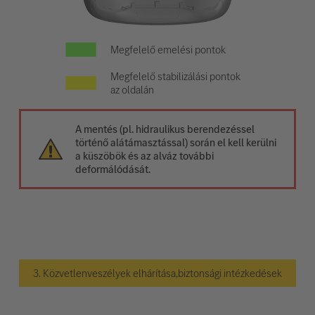
Megfelelő emelési pontok
Megfelelő stabilizálási pontok
az oldalán
A mentés (pl. hidraulikus berendezéssel
történő alátámasztással) során el kell kerülni
a küszöbök és az alváz további
deformálódását.
3. Közvetlenveszélyek elhárítása,biztonsági intézkedések