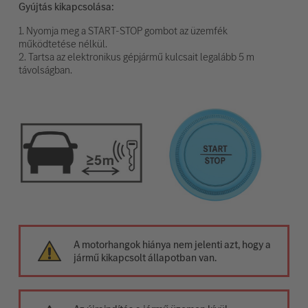
Gyújtás kikapcsolása:
1. Nyomja meg a START-STOP gombot az üzemfék
működtetése nélkül.
2. Tartsa az elektronikus gépjármű kulcsait legalább 5 m
távolságban.
A motorhangok hiánya nem jelenti azt, hogy a
jármű kikapcsolt állapotban van.