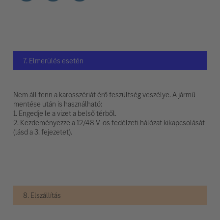
7. Elmerülés esetén
Nem áll fenn a karosszériát érő feszültség veszélye. A jármű
mentése után is használható:
1. Engedje le a vizet a belső térből.
2. Kezdeményezze a 12/48 V-os fedélzeti hálózat kikapcsolását
(lásd a 3. fejezetet).
8. Elszállítás