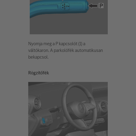
Nyomja meg a P kapcsolót (1) a
váltókaron. A parkolófék automatikusan
bekapcsol.
Rögzítőfék