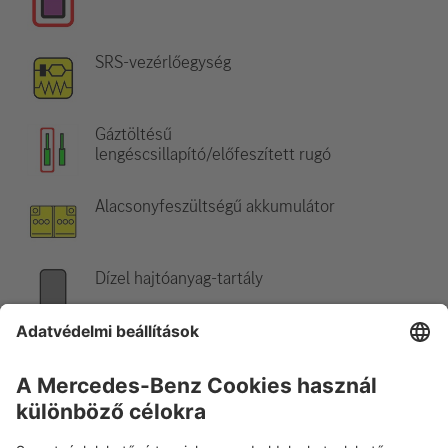
SRS-vezérlőegység
Gáztöltésű
lengéscsillapító/előfeszített rugó
Alacsonyfeszültségű akkumulátor
Dízel hajtóanyag-tartály
Hivatkozás:
További információkért kérjük, olvassa el a
mentési