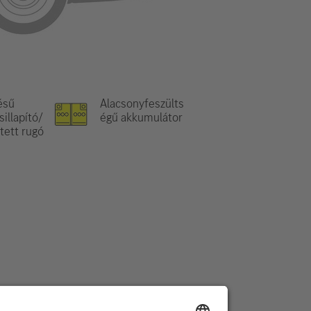
ésű
Alacsonyfeszülts
illapító/
égű akkumulátor
tett rugó