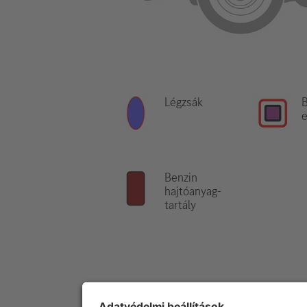
Légzsák
B
e
Benzin
hajtóanyag-
tartály