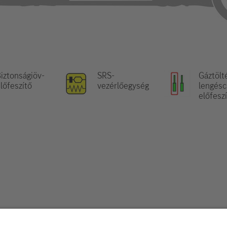
iztonságiöv-
SRS-
Gáztölt
lőfeszítő
vezérlőegység
lengéscs
előfeszí