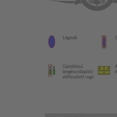
Légzsák
G
Gáztöltésű
A
lengéscsillapító/
é
előfeszített rugó