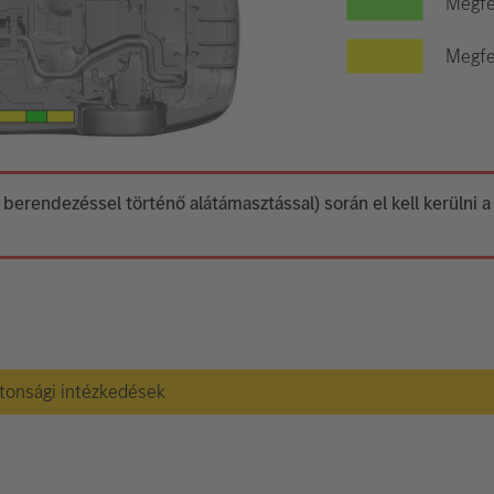
Megfe
Megfel
 berendezéssel történő alátámasztással) során el kell kerülni 
ztonsági intézkedések