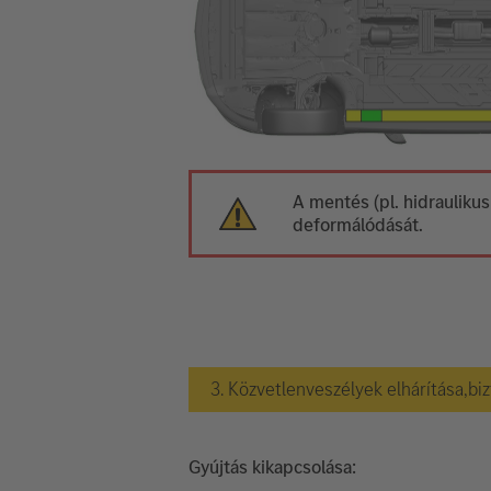
A mentés (pl. hidraulikus
deformálódását.
3. Közvetlenveszélyek elhárítása,bi
Gyújtás kikapcsolása: