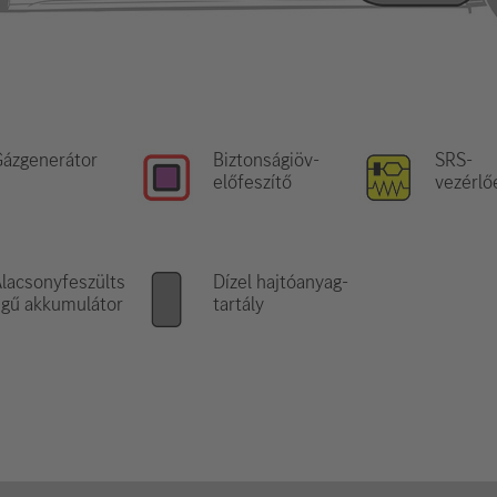
ázgenerátor
Biztonságiöv-
SRS-
előfeszítő
vezérlő
lacsonyfeszülts
Dízel hajtóanyag-
gű akkumulátor
tartály