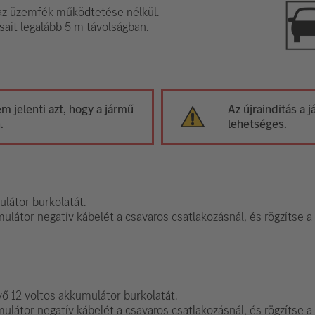
z üzemfék működtetése nélkül.
sait legalább 5 m távolságban.
 jelenti azt, hogy a jármű
Az újraindítás a
.
lehetséges.
ulátor burkolatát.
ulátor negatív kábelét a csavaros csatlakozásnál, és rögzítse a 
évő 12 voltos akkumulátor burkolatát.
mulátor negatív kábelét a csavaros csatlakozásnál, és rögzítse a