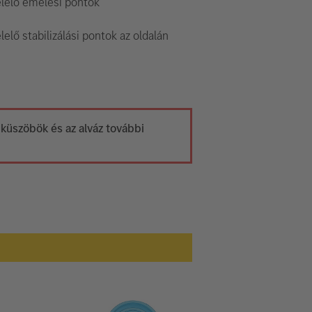
lelő emelési pontok
elő stabilizálási pontok az oldalán
a küszöbök és az alváz további