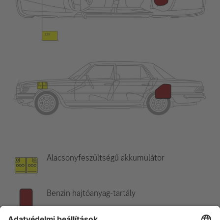
Alacsonyfeszültségű akkumulátor
Benzin hajtóanyag-tartály