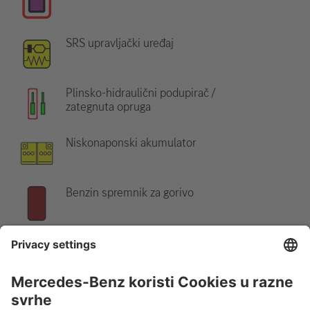
SRS upravljački uređaj
Plinsko-hidraulični podupirač /
zategnuta opruga
Niskonaponski akumulator
Benzin spremnik za gorivo
Napomena:
Dodatne informacije potražite u našem
Vodiču za