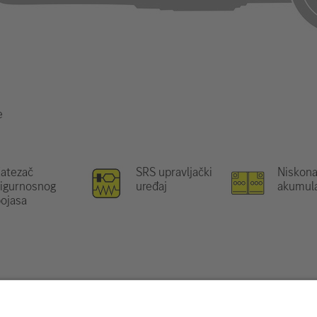
e
atezač
SRS upravljački
Niskona
igurnosnog
uređaj
akumul
ojasa
tražite u našem
Vodiču za spašavanje
.