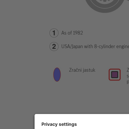
As of 1982
USA/Japan with 8-cylinder engin
Zračni jastuk
Z
s
p
Napomena:
Dodatne informacije po