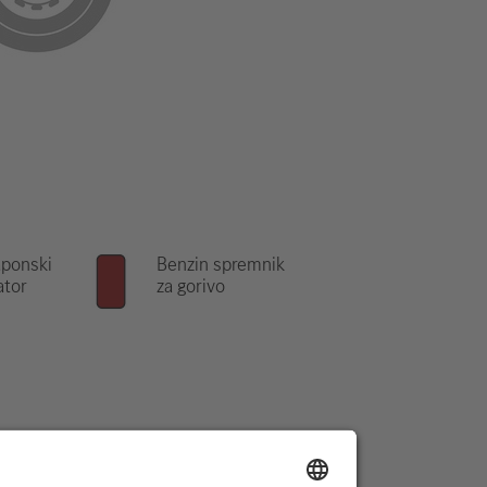
ponski
Benzin spremnik
ator
za gorivo