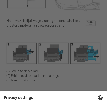
Naprava za isključivanje visokog napona nalazi se u
prostoru motora na suvozačevoj strani.
(1) Povucite deblokadu
(2) Pritisnite deblokadu prema dolje
(3) Izvucite sklopku
Odvajanje akumulatora od 12 V
1. Uklonite pokrov akumulatora od 12 V
2. Otpustite minus kabel akumulatora od 12 V na vijčanom