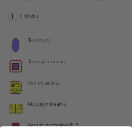
Lisäakku
Turvatyyny
Turvavyön kiristin
SRS-ohjainlaite
Matalajänniteakku
Bensiini polttoainesäiliö