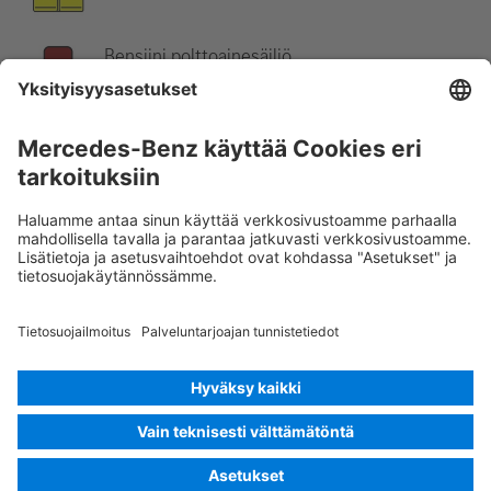
Bensiini polttoainesäiliö
Ohje:
Katso lisätietoja
pelastusohjeestamme
.
Rescue Card Pakettiauto
Versio 07/2026
03.0
ID-Nr.: 900.65
© 2026
Mercedes-Benz AG
Tarjoajan tunnus
Evästeasetukset
Evästeet
Tietosuoja
Oikeudelliset tiedot
Kielen valinta