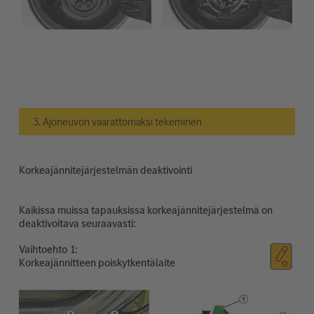
3. Ajoneuvon vaarattomaksi tekeminen
Korkeajännitejärjestelmän deaktivointi
Kaikissa muissa tapauksissa korkeajännitejärjestelmä on
deaktivoitava seuraavasti:
Vaihtoehto
Korkeajännitteen poiskytkentälaite