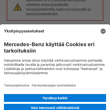
edelleen virtaa passiivisille
turvajärjestelmille, kuten turvatyynyille ja
turvavyönkiristimille.
12 V:n akun kytkeminen irti
1. Poista 12 V:n akun suojus.
2. Irrota 12 V:n akun miinusjohto ruuviliitännästä ja
varmista tahattoman kosketuksen estämiseksi.
Rescue Card Henkilöauto
Versio 07/2026
03.0
ID-Nr.: 453.09
© 2026
Mercedes-Benz AG
Tarjoajan tunnus
Evästeasetukset
Evästeet
Tietosuoja