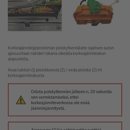
Korkeajännitejärjestelmän poiskytkentälaite sijaitsee auton
ajosuuntaan nähden takana oikealla korkeajänniteakun
alapuolella.
Avaa lukitsin (1) pistokkeesta (2) / vedä pistoke (2) irti
korkeajänniteakusta
Odota poiskytkennän jälkeen n. 20 sekuntia
sen varmistamiseksi, ettei
korkeajänniteverkossa ole enää
jäännösjännitystä.
Ajoneuvon 12 V:n sähköverkko syöttää