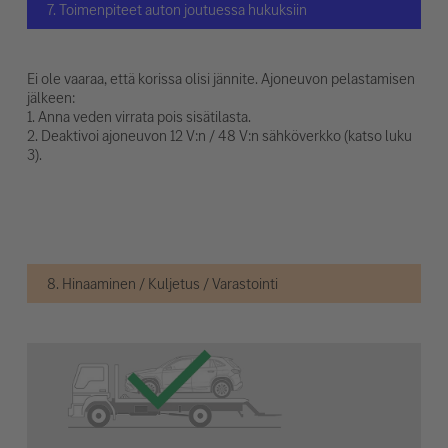
7. Toimenpiteet auton joutuessa hukuksiin
Ei ole vaaraa, että korissa olisi jännite. Ajoneuvon pelastamisen
jälkeen:
1. Anna veden virrata pois sisätilasta.
2. Deaktivoi ajoneuvon 12 V:n / 48 V:n sähköverkko (katso luku
3).
8. Hinaaminen / Kuljetus / Varastointi