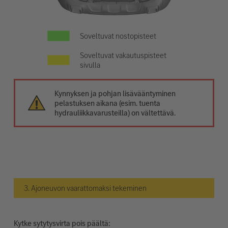
Soveltuvat nostopisteet
Soveltuvat vakautuspisteet
sivulla
Kynnyksen ja pohjan lisävääntyminen
pelastuksen aikana (esim. tuenta
hydrauliikkavarusteilla) on vältettävä.
3. Ajoneuvon vaarattomaksi tekeminen
Kytke sytytysvirta pois päältä: