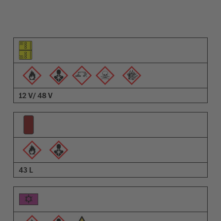
Elementin kuvamerkki
Varoitusten kuvamerkit
Nimi
12 V/ 48 V
43 L