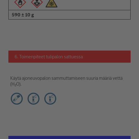
590 ± 10 g
6. Toimenpiteet tulipalon sattuessa
Käytä ajoneuvopalon sammuttamiseen suuria määriä vettä
(H₂O).