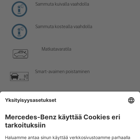
Sammuta kuivalla vaahdolla
Sammuta kostealla vaahdolla
Matkatavaratila
Smart-avaimen poistaminen
Ilmastointilaite
Vaara, alhainen lämpötila