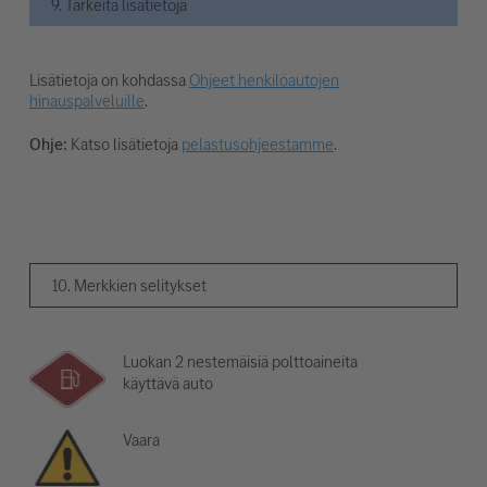
9. Tärkeitä lisätietoja
Lisätietoja on kohdassa
Ohjeet henkilöautojen
hinauspalveluille
.
Ohje:
Katso lisätietoja
pelastusohjeestamme
.
10. Merkkien selitykset
Luokan 2 nestemäisiä polttoaineita
käyttävä auto
Vaara