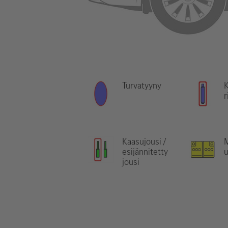
Turvatyyny
r
Kaasujousi /
M
esijännitetty
jousi