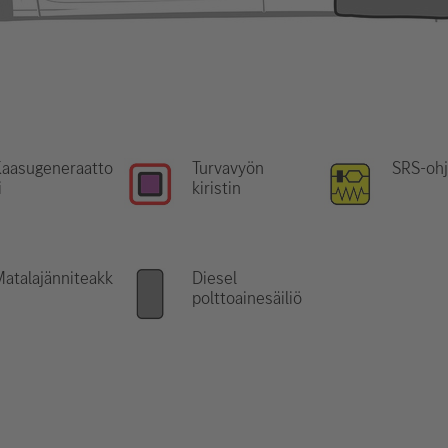
Kaasugeneraatto
Turvavyön
SRS-ohj
i
kiristin
atalajänniteakk
Diesel
u
polttoainesäiliö