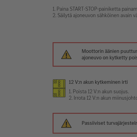
1. Paina START-STOP-painiketta painama
2. Säilytä ajoneuvon sähköinen avain v
Moottorin äänien puuttum
ajoneuvo on kytketty pois
12 V:n akun kytkeminen irti
1. Poista 12 V:n akun suojus.
2. Irrota 12 V:n akun miinusjoh
Passiiviset turvajärjeste