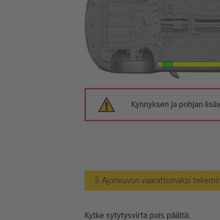
Kynnyksen ja pohjan lisäv
3. Ajoneuvon vaarattomaksi tekemi
Kytke sytytysvirta pois päältä: