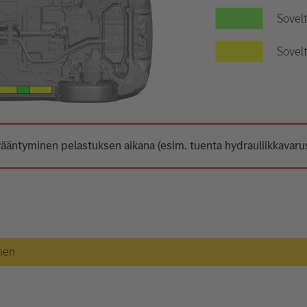
Sovel
Sovelt
ääntyminen pelastuksen aikana (esim. tuenta hydrauliikkavarust
nen