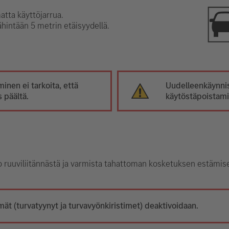
tta käyttöjarrua.
ähintään 5 metrin etäisyydellä.
inen ei tarkoita, että
Uudelleenkäynnis
 päältä.
käytöstäpoistami
to ruuviliitännästä ja varmista tahattoman kosketuksen estämise
lmät (turvatyynyt ja turvavyönkiristimet) deaktivoidaan.