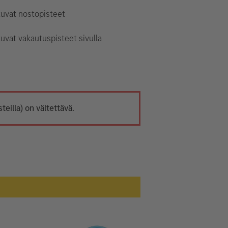
tuvat nostopisteet
uvat vakautuspisteet sivulla
eilla) on vältettävä.