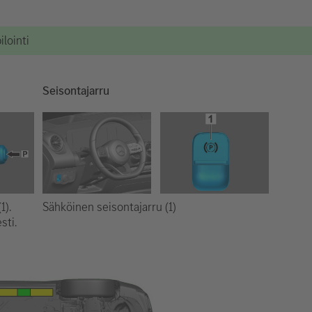
lointi
Seisontajarru
Sähköinen seisontajarru (1)
1).
sti.