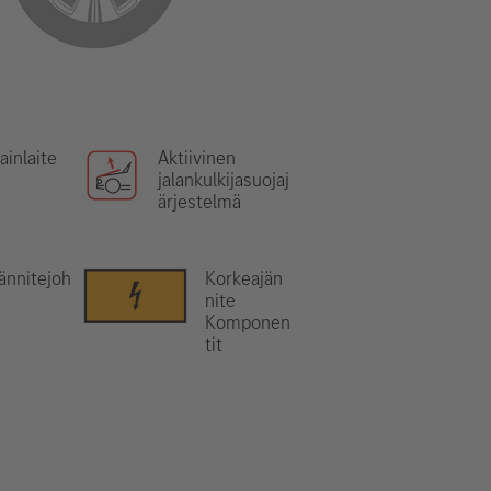
ainlaite
Aktiivinen
jalankulkijasuojaj
ärjestelmä
ännitejoh
Korkeajän
nite
Komponen
tit