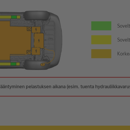
Sovel
Sovelt
Korke
ääntyminen pelastuksen aikana (esim. tuenta hydrauliikkavarust