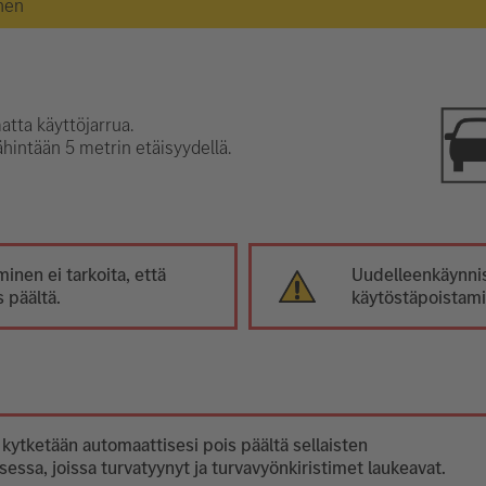
nen
tta käyttöjarrua.
ähintään 5 metrin etäisyydellä.
inen ei tarkoita, että
Uudelleenkäynnis
 päältä.
käytöstäpoistami
i
 kytketään automaattisesi pois päältä sellaisten
ssa, joissa turvatyynyt ja turvavyönkiristimet laukeavat.