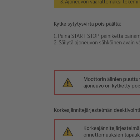
3. Ajoneuvon vaarattomaksi tekemi
Kytke sytytysvirta pois päältä:
1. Paina START-STOP-painiketta painama
2. Säilytä ajoneuvon sähköinen avain v
Moottorin äänien puuttum
ajoneuvo on kytketty pois
Korkeajännitejärjestelmän deaktivoint
Korkeajännitejärjestelmä
onnettomuuksien tapaukse