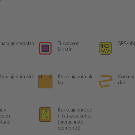
Kaasugeneraatto
Turvavyön
SRS-ohj
i
kiristin
atalajänniteakk
Korkeajänniteak
Korkeaj
u
ku
dot
nen
Korkeajännittee
tteen
n katkaisukohta
laite
(pienjännite-
elementti)