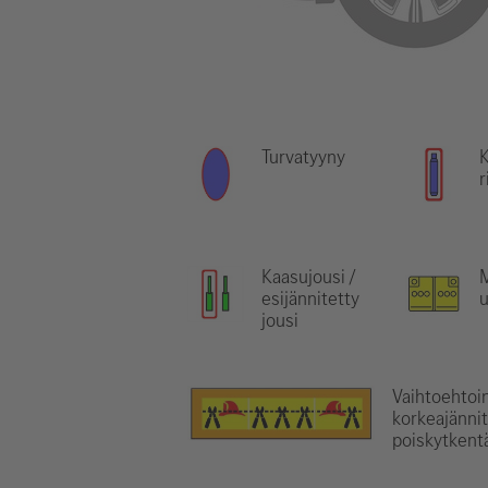
Turvatyyny
r
Kaasujousi /
M
esijännitetty
jousi
Vaihtoehtoi
korkeajänni
poiskytkentä