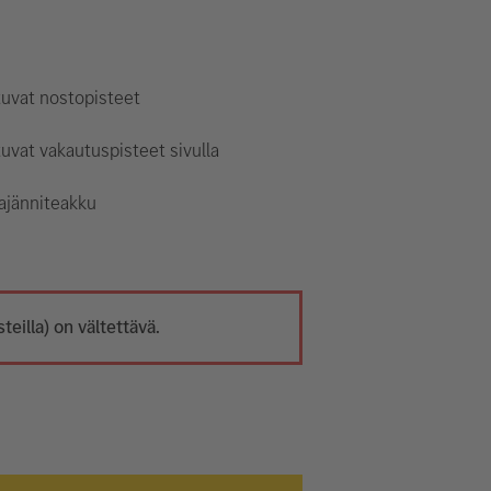
tuvat nostopisteet
uvat vakautuspisteet sivulla
ajänniteakku
eilla) on vältettävä.