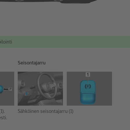
lointi
Seisontajarru
Sähköinen seisontajarru (1)
1).
sti.