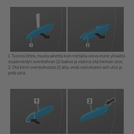
1. Työnnä litteä, muuta ainetta kuin metallia oleva esine ylhäältä
sisäänviedyn ovenkahvan (1) taakse ja väännä sitä hieman ulos.
2. Ota kiinni ovenkahvasta (1) alta, vedä vastukseen asti ulos ja
pidä siinä.