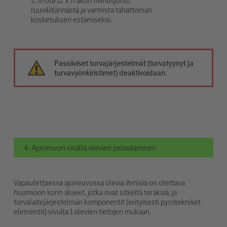
2. Irrota 12 V:n akun miinusjohto
ruuviliitännästä ja varmista tahattoman
kosketuksen estämiseksi.
Passiiviset turvajärjestelmät (turvatyynyt ja
turvavyönkiristimet) deaktivoidaan.
4. Ajoneuvon sisällä olevien pelastaminen
Vapautettaessa ajoneuvossa olevia ihmisiä on otettava
huomioon korin alueet, jotka ovat sitkeitä teräksiä, ja
turvalaitejärjestelmän komponentit (erityisesti pyrotekniset
elementit) sivulla 1 olevien tietojen mukaan.