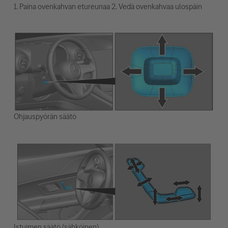
1. Paina ovenkahvan etureunaa 2. Vedä ovenkahvaa ulospäin
Ohjauspyörän säätö
Istuimen säätö (sähköinen)