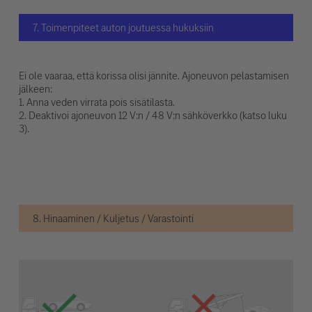
7. Toimenpiteet auton joutuessa hukuksiin
Ei ole vaaraa, että korissa olisi jännite. Ajoneuvon pelastamisen
jälkeen:
1. Anna veden virrata pois sisätilasta.
2. Deaktivoi ajoneuvon 12 V:n / 48 V:n sähköverkko (katso luku
3).
8. Hinaaminen / Kuljetus / Varastointi