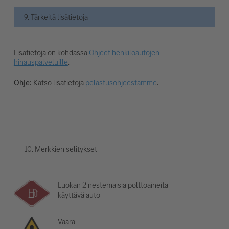
9. Tärkeitä lisätietoja
Lisätietoja on kohdassa
Ohjeet henkilöautojen
hinauspalveluille
.
Ohje:
Katso lisätietoja
pelastusohjeestamme
.
10. Merkkien selitykset
Luokan 2 nestemäisiä polttoaineita
käyttävä auto
Vaara