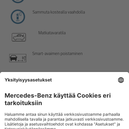
Sammuta kostealla vaahdolla
Matkatavaratila
Smart-avaimen poistaminen
Ilmastointilaite
Vaara, alhainen lämpötila