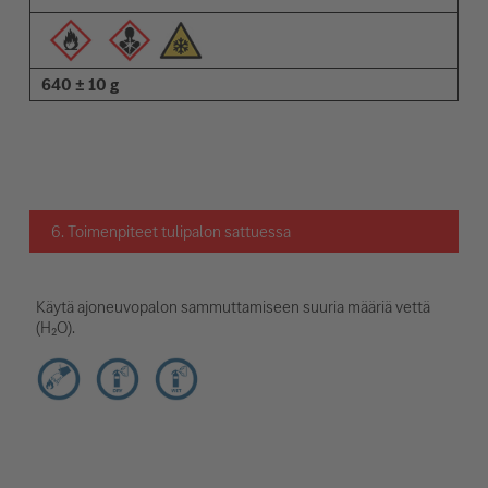
640 ± 10 g
6. Toimenpiteet tulipalon sattuessa
Käytä ajoneuvopalon sammuttamiseen suuria määriä vettä
(H₂O).