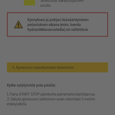
Soveltuvat vakautuspisteet
sivulla
Kynnyksen ja pohjan lisävääntyminen
pelastuksen aikana (esim. tuenta
hydrauliikkavarusteilla) on vältettävä.
3. Ajoneuvon vaarattomaksi tekeminen
Kytke sytytysvirta pois päältä:
1. Paina START-STOP-painiketta painamatta käyttöjarrua.
2. Säilytä ajoneuvon sähköinen avain vähintään 5 metrin
etäisyydellä.