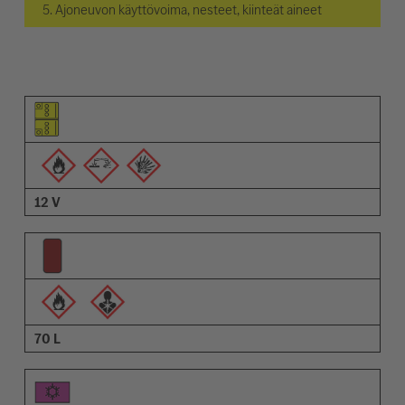
5. Ajoneuvon käyttövoima, nesteet, kiinteät aineet
Elementin kuvamerkki
Varoitusten kuvamerkit
Nimi
12 V
70 L