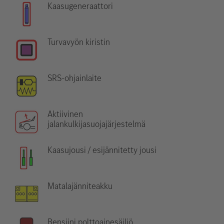
Kaasugeneraattori
Turvavyön kiristin
SRS-ohjainlaite
Aktiivinen
jalankulkijasuojajärjestelmä
Kaasujousi / esijännitetty jousi
Matalajänniteakku
Bensiini polttoainesäiliö