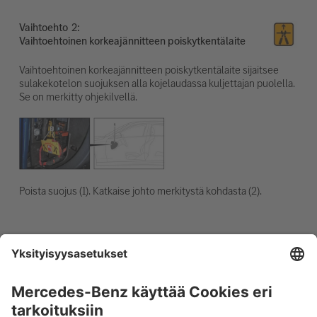
Vaihtoehto
Vaihtoehtoinen korkeajännitteen poiskytkentälaite
Vaihtoehtoinen korkeajännitteen poiskytkentälaite sijaitsee
sulakekotelon suojuksen alla kojelaudassa kuljettajan puolella.
Se on merkitty ohjekilvellä.
Poista suojus (1). Katkaise johto merkitystä kohdasta (2).
12 V:n akun kytkeminen irti
1. Poista 12 V:n akun suojus.
2. Irrota 12 V:n akun miinusjohto ruuviliitännästä ja
varmista tahattoman kosketuksen estämiseksi.