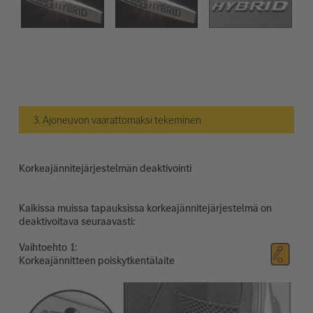
3. Ajoneuvon vaarattomaksi tekeminen
Korkeajännitejärjestelmän deaktivointi
Kaikissa muissa tapauksissa korkeajännitejärjestelmä on
deaktivoitava seuraavasti:
Vaihtoehto
Korkeajännitteen poiskytkentälaite