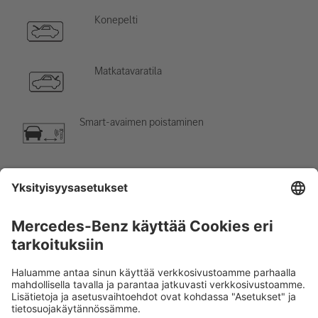
Konepelti
Matkatavaratila
Smart-avaimen poistaminen
Ilmastointilaite
Vaara, alhainen lämpötila