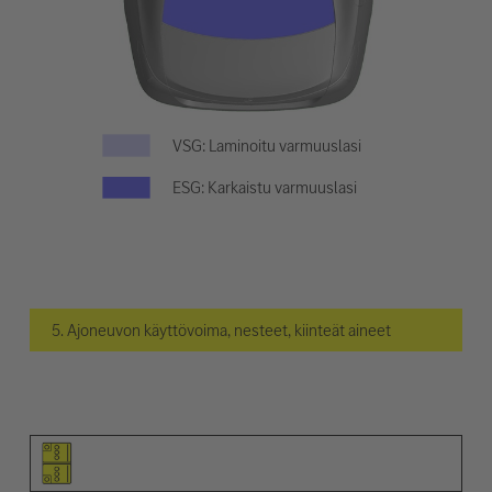
VSG: Laminoitu varmuuslasi
ESG: Karkaistu varmuuslasi
5. Ajoneuvon käyttövoima, nesteet, kiinteät aineet
Elementin kuvamerkki
Varoitusten kuvamerkit
Nimi