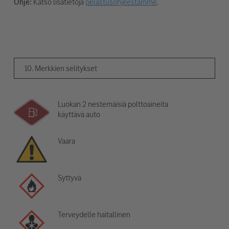
Ohje:
Katso lisätietoja
pelastusohjeestamme
.
10. Merkkien selitykset
Luokan 2 nestemäisiä polttoaineita
käyttävä auto
Vaara
Syttyvä
Terveydelle haitallinen