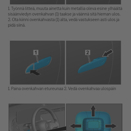
1. Työnnä litteä, muuta ainetta kuin metallia oleva esine ylhäältä
sisäänviedyn ovenkahvan (1) taakse ja väännä sitä hieman ulos.
2. Ota kiinni ovenkahvasta (1) alta, vedä vastukseen asti ulos ja
pidä siinä.
1. Paina ovenkahvan etureunaa 2. Vedä ovenkahvaa ulospäin