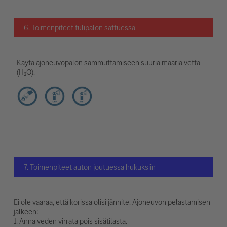
6. Toimenpiteet tulipalon sattuessa
Käytä ajoneuvopalon sammuttamiseen suuria määriä vettä
(H₂O).
7. Toimenpiteet auton joutuessa hukuksiin
Ei ole vaaraa, että korissa olisi jännite. Ajoneuvon pelastamisen
jälkeen:
1. Anna veden virrata pois sisätilasta.