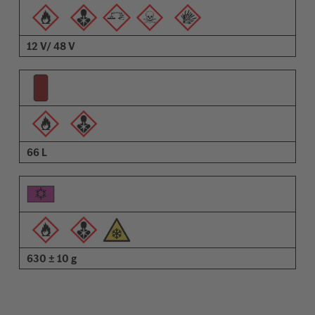
12 V/ 48 V
66 L
630 ± 10 g