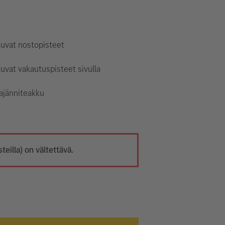
tuvat nostopisteet
uvat vakautuspisteet sivulla
ajänniteakku
eilla) on vältettävä.