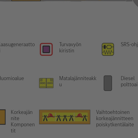
Kaasugeneraatto
Turvavyön
SRS-ohj
i
kiristin
Huomioalue
Matalajänniteakk
Diesel
u
polttoai
Korkeajän
Vaihtoehtoinen
nite
korkeajännitteen
Komponen
poiskytkentälaite
tit