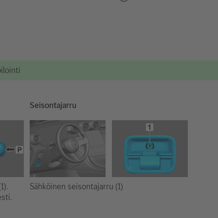
lointi
Seisontajarru
Sähköinen seisontajarru (1)
1).
sti.