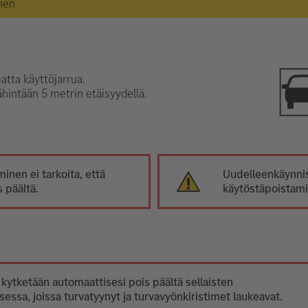
nen
tta käyttöjarrua.
ähintään 5 metrin etäisyydellä.
inen ei tarkoita, että
Uudelleenkäynnis
 päältä.
käytöstäpoistami
i
 kytketään automaattisesi pois päältä sellaisten
ssa, joissa turvatyynyt ja turvavyönkiristimet laukeavat.