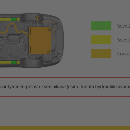
Sovel
Sovelt
Korke
ääntyminen pelastuksen aikana (esim. tuenta hydrauliikkavarust