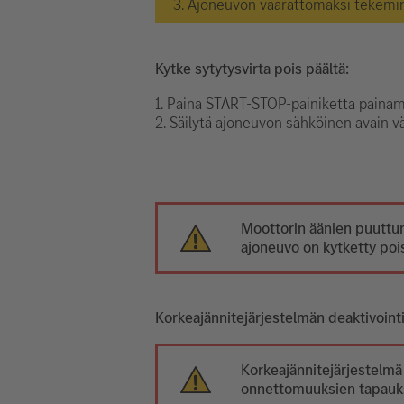
3. Ajoneuvon vaarattomaksi tekemi
Kytke sytytysvirta pois päältä:
1. Paina START-STOP-painiketta painama
2. Säilytä ajoneuvon sähköinen avain v
Moottorin äänien puuttum
ajoneuvo on kytketty pois
Korkeajännitejärjestelmän deaktivoint
Korkeajännitejärjestelmä
onnettomuuksien tapaukse