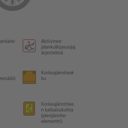
ainlaite
Aktiivinen
jalankulkijasuojaj
ärjestelmä
Korkeajänniteak
nesäiliö
ku
Korkeajännittee
n katkaisukohta
(pienjännite-
elementti)