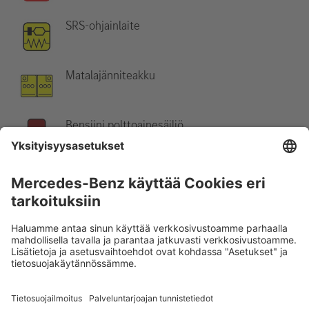
SRS-ohjainlaite
Matalajänniteakku
Bensiini polttoainesäiliö
Ohje:
Katso lisätietoja
pelastusohjeestamme
.