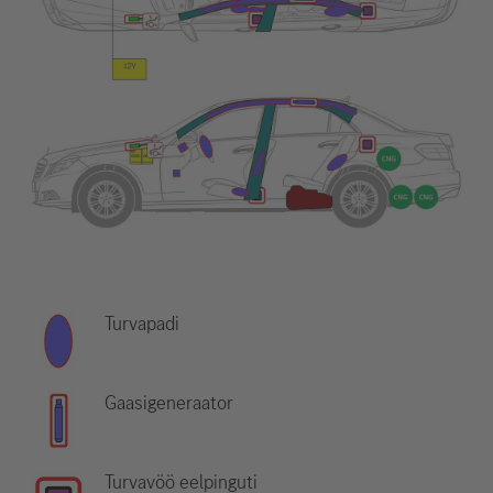
Turvapadi
Gaasigeneraator
Turvavöö eelpinguti