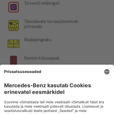
Turvavöö eelpinguti
Täiendavate turvasüsteemide
juhtseade
Madalpingeaku
Bensiin kütusepaak
Märkus:
Lisateabe saamiseks vaadake meie
päästetööde
andmelehte
.